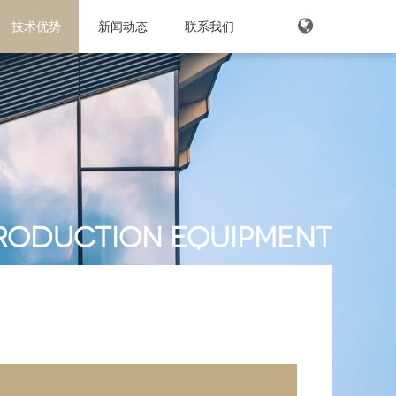
企业资质
技术优势
产品优势
工业型材
企业展示
生产设备
铝加工件
新闻动态
公司新闻
检验中心
门窗型材
媒体报道
联系我们
中文
技术支持
木纹转印型材
英文
其他型
日语
roduction equipment