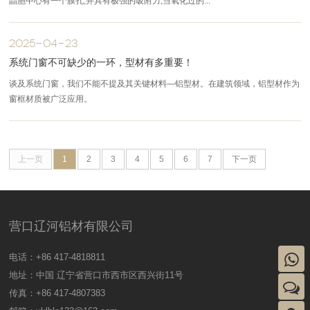
晶胞中心有一个膜孔,并具有极强的吸附力,当氧化过的...
2025-04-23
系统门窗不可缺少的一环，型材有多重要！
谈及系统门窗，我们不能不提及其关键材料—铝型材。在建筑领域，铝型材作为
窗框材质被广泛应用。
上一页
1
2
3
4
5
6
7
下一页
营口辽河铝材有限公司
电话：+86 417-4818811
地址：中国 辽宁省营口市西市区西兴街11号
传真：+86 417-4807383