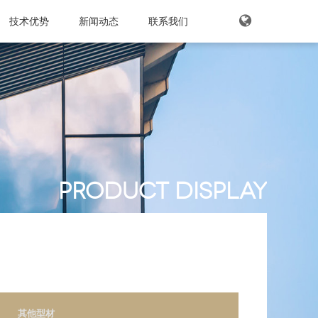
企业资质
技术优势
产品优势
工业型材
企业展示
生产设备
铝加工件
新闻动态
公司新闻
检验中心
门窗型材
媒体报道
联系我们
中文
技术支持
木纹转印型材
英文
其他型
日语
PRODUCT DISPLAY
其他型材